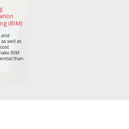
g
ation
ng (BIM)
n and
 as well as
 cost
make BIM
ential than