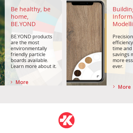
Be healthy, be
Buildin
home,
Inform
BE.YOND
Modelli
BE.YOND products
Precisio
are the most
efficiency
environmentally
time and
friendly particle
savings 
boards available.
more ess
Learn more about it.
ever.
More
More