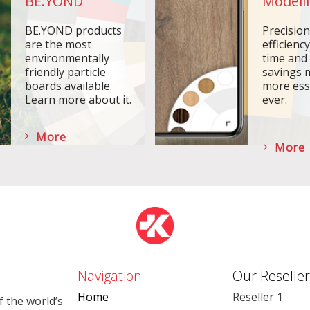
BE.YOND
Modelli
BE.YOND products
Precisio
are the most
efficiency
environmentally
time and
friendly particle
savings 
boards available.
more ess
Learn more about it.
ever.
More
More
Navigation
Our Reseller
Home
Reseller 1
 the world’s