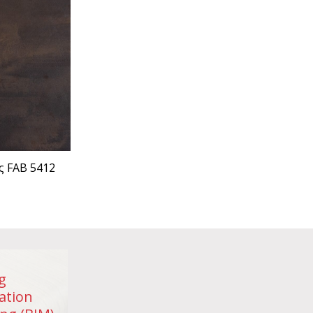
ς FAB 5412
g
ation