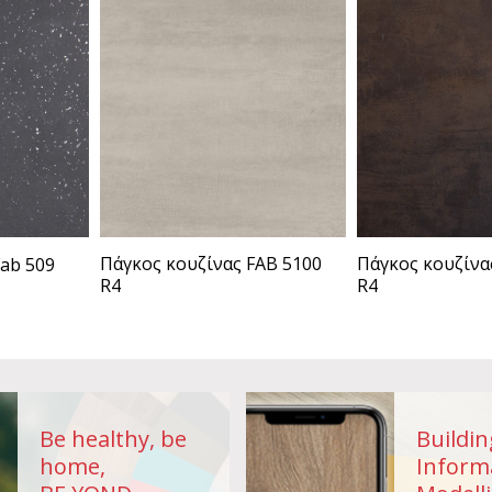
Πάγκος κουζίνας FAB 5100
Πάγκος κουζίνα
ab 509
R4
R4
Be healthy, be
Buildin
home,
Inform