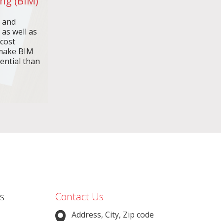
ng (BIM)
n and
 as well as
 cost
make BIM
ential than
s
Contact Us
Address, City, Zip code