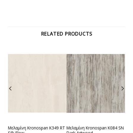
RELATED PRODUCTS
 SU
Μελαμίνη Kronospan K349 RT
Μελαμίνη Kronospan K084 SN
Silk Flow
Dark Artwood