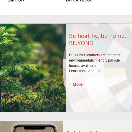
Be healthy, be home,
BE.YOND
BE.YOND products are the
most
environmentally
friendly particle
boards
available.
Learn more about it.
More