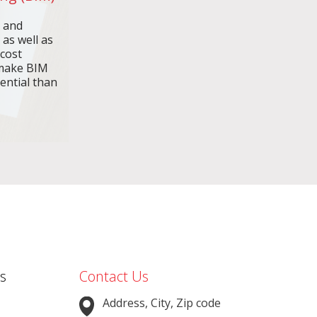
n and
 as well as
 cost
make BIM
ential than
s
Contact Us
Address, City, Zip code