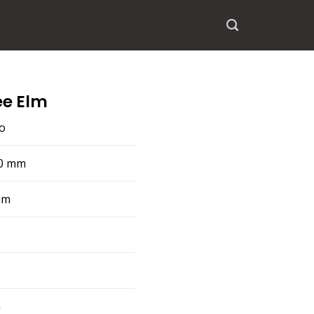
ee Elm
o
70 mm
mm
m