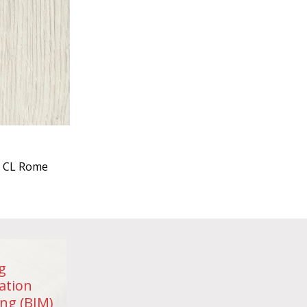
0 CL Rome
g
ation
ng (BIM)