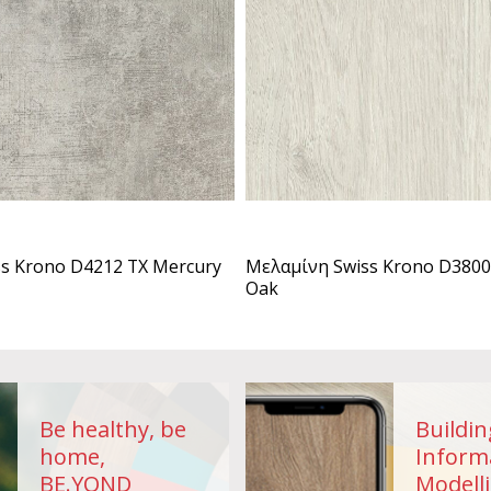
Μελαμίνη Swiss Krono D380
s Krono D4212 TX Mercury
Oak
Be healthy, be
Buildin
home,
Inform
BE.YOND
Modelli