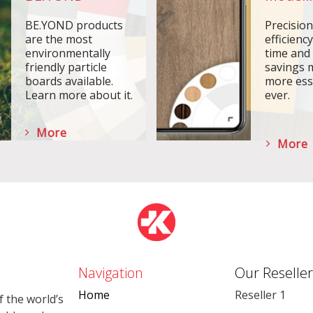
BE.YOND products
Precisio
are the most
efficiency
environmentally
time and
friendly particle
savings 
boards available.
more ess
Learn more about it.
ever.
More
More
Navigation
Our Reseller
Home
Reseller 1
 the world’s