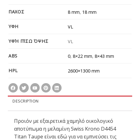
ΠΑΧΟΣ
8 mm
,
18 mm
ΥΦΗ
VL
ΥΦΉ ΠΊΣΩ ΌΨΗΣ
VL
ABS
0
,
8×22 mm
,
8×43 mm
HPL
2600×1300 mm
DESCRIPTION
Προιόν με εξαιρετικά χαμηλό οικολογικό
αποτύπωμα η μελαμίνη Swiss Krono D4454
Titan Taupe είναι εδώ για να εμπνεύσει τις