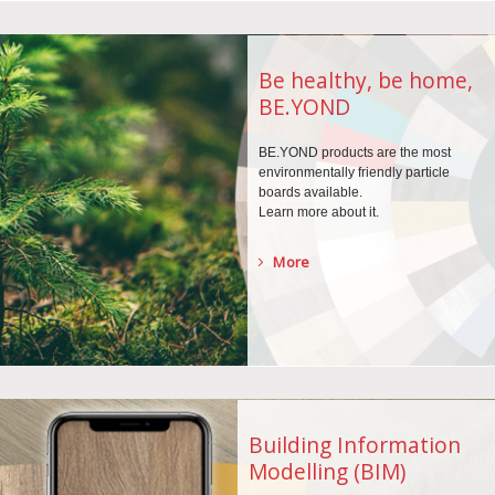
Be healthy, be home,
BE.YOND
BE.YOND products are the
most
environmentally
friendly particle
boards
available.
Learn more about it.
More
Building Information
Modelling (BIM)