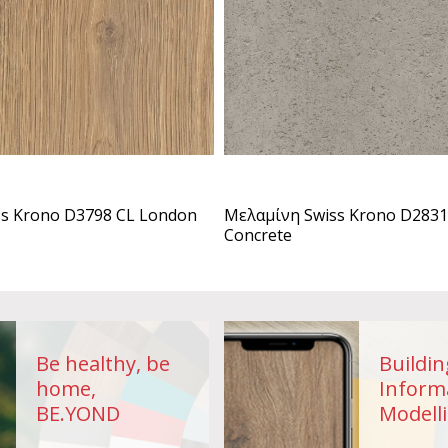
s Krono D3798 CL London
Μελαμίνη Swiss Krono D2831
Concrete
Be healthy, be
Buildin
home,
Inform
BE.YOND
Modelli