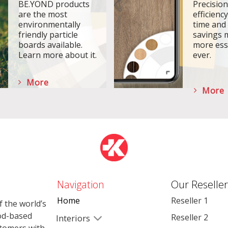
BE.YOND products
Precisio
are the most
efficiency
environmentally
time and
friendly particle
savings 
boards available.
more ess
Learn more about it.
ever.
More
More
Navigation
Our Reseller
Home
Reseller 1
 the world’s
od-based
Reseller 2
Interiors