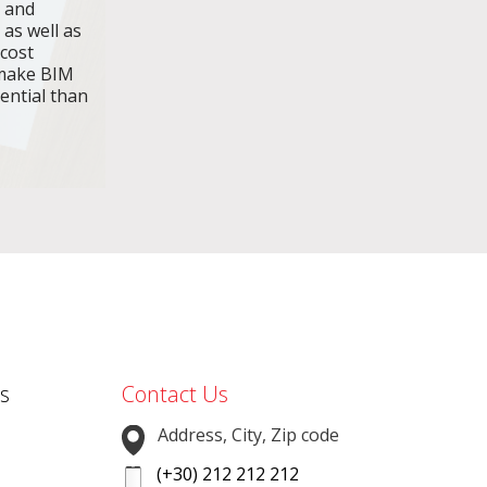
n and
 as well as
 cost
make BIM
ential than
s
Contact Us
Address, City, Zip code
(+30) 212 212 212