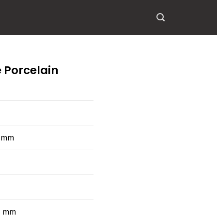
 Porcelain
 mm
8 mm