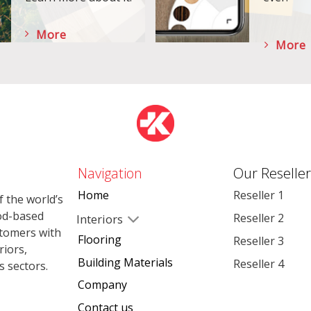
More
More
Navigation
Our Reseller
Home
Reseller 1
 the world’s
od-based
Reseller 2
Interiors
stomers with
Flooring
Reseller 3
riors,
Building Materials
Reseller 4
s sectors.
Company
Contact us