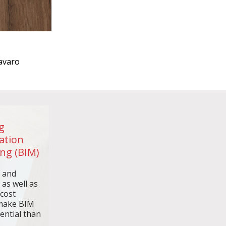
avaro
g
ation
ng (BIM)
n and
 as well as
 cost
make BIM
ential than