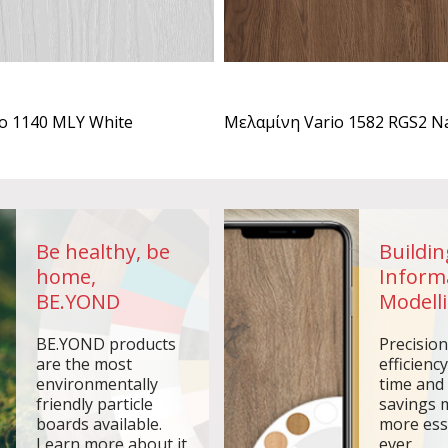
o 1140 MLY White
Μελαμίνη Vario 1582 RGS2 N
Be healthy, be
Buildin
home,
Inform
BE.YOND
Modelli
BE.YOND products
Precisio
are the most
efficiency
environmentally
time and
friendly particle
savings 
boards available.
more ess
Learn more about it.
ever.