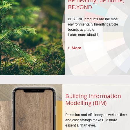
Be healthy, be home,
BE.YOND
BE.YOND products are the
most
environmentally
friendly particle
boards
available.
Learn more about it.
More
Building Information
Modelling (BIM)
Precision and efficiency as well as time
and cost savings make BIM more
essential than ever.