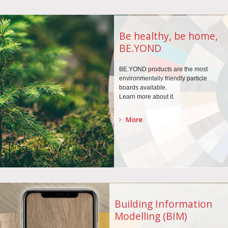
Be healthy, be home,
BE.YOND
BE.YOND products are the
most
environmentally
friendly particle
boards
available.
Learn more about it.
More
Building Information
Modelling (BIM)