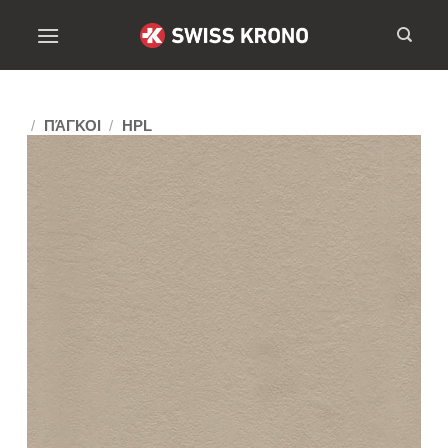
/
ΠΆΓΚΟΙ
/
HPL