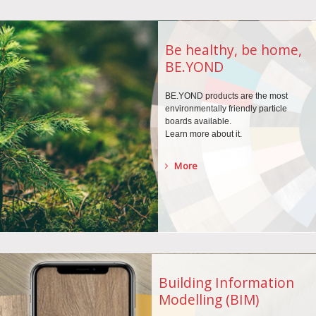
Be healthy, be home,
BE.YOND
BE.YOND products are the
most
environmentally
friendly particle
boards
available.
Learn more about it.
More
Building Information
Modelling (BIM)