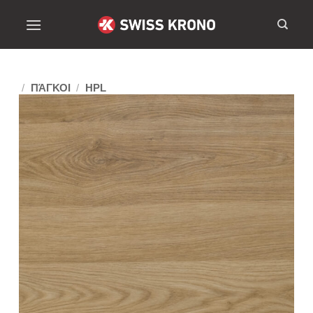
/
ΠΆΓΚΟΙ
/
HPL