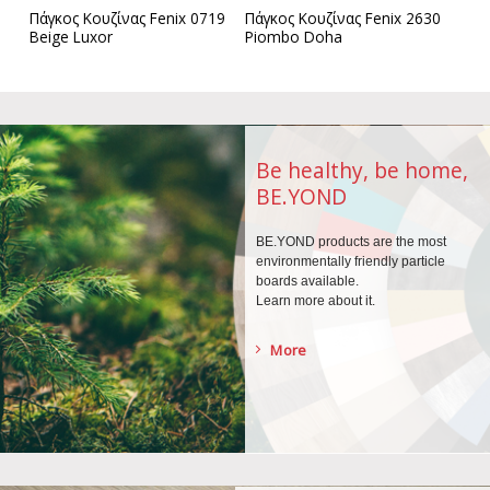
18
Πάγκος Κουζίνας Fenix 0719
Πάγκος Κουζίνας Fenix 2630
Beige Luxor
Piombo Doha
Be healthy, be home,
BE.YOND
BE.YOND products are the
most
environmentally
friendly particle
boards
available.
Learn more about it.
More