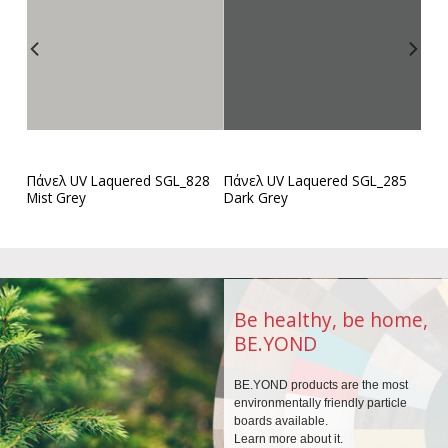
63
Πάνελ UV Laquered SGL_828
Πάνελ UV Laquered SGL_285
Mist Grey
Dark Grey
Be healthy, be home,
BE.YOND
BE.YOND products are the
most
environmentally
friendly particle
boards
available.
Learn more about it.