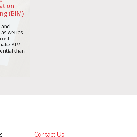
ation
ng (BIM)
n and
 as well as
 cost
make BIM
ential than
s
Contact Us