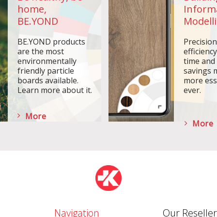
home,
Inform
BE.YOND
Modelli
BE.YOND products
Precisio
are the most
efficiency
environmentally
time and
friendly particle
savings 
boards available.
more ess
Learn more about it.
ever.
More
More
Navigation
Our Reseller