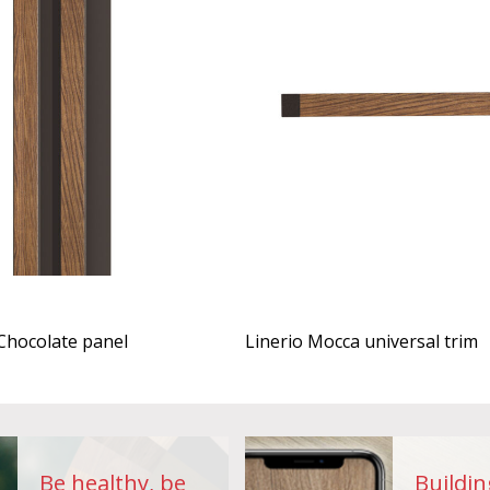
 Chocolate panel
Linerio Mocca universal trim
Be healthy, be
Buildin