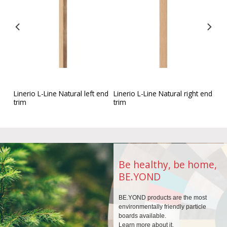
Linerio L-Line Natural left end
Linerio L-Line Natural right end
im
trim
trim
Be healthy, be home,
BE.YOND
BE.YOND products are the
most
environmentally
friendly particle
boards
available.
Learn more about it.