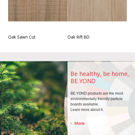
Oak Sawn Cut
Oak Rift BD
Be healthy, be home,
BE.YOND
BE.YOND products are the
most
environmentally
friendly particle
boards
available.
Learn more about it.
More