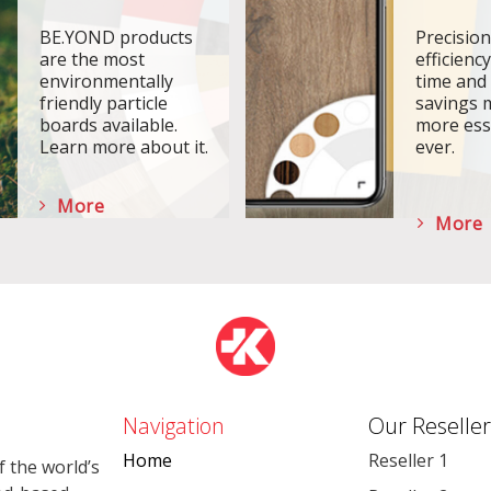
BE.YOND products
Precisio
are the most
efficiency
environmentally
time and
friendly particle
savings 
boards available.
more ess
Learn more about it.
ever.
More
More
Navigation
Our Reseller
Home
Reseller 1
 the world’s