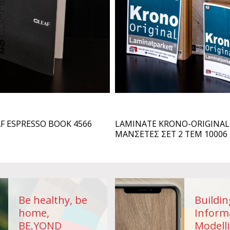
LAMINATE KRONO-ORIGINAL
AF ESPRESSO BOOK 4566
ΜΑΝΣΕΤΕΣ ΣΕΤ 2 ΤΕΜ 10006
Be healthy, be
Buildin
home,
Inform
BE.YOND
Modelli