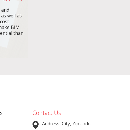
n and
 as well as
 cost
make BIM
ential than
s
Contact Us
Address, City, Zip code