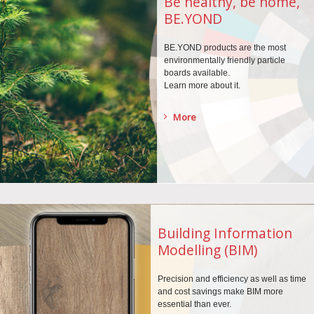
Be healthy, be home,
BE.YOND
BE.YOND products are the
most
environmentally
friendly particle
boards
available.
Learn more about it.
More
Building Information
Modelling (BIM)
Precision and efficiency as well as time
and cost savings make BIM more
essential than ever.