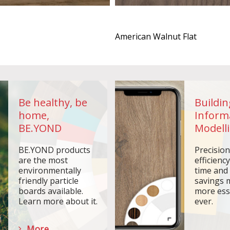
American Walnut Flat
Be healthy, be
Buildin
home,
Inform
BE.YOND
Modelli
BE.YOND products
Precisio
are the most
efficiency
environmentally
time and
friendly particle
savings 
boards available.
more ess
Learn more about it.
ever.
More