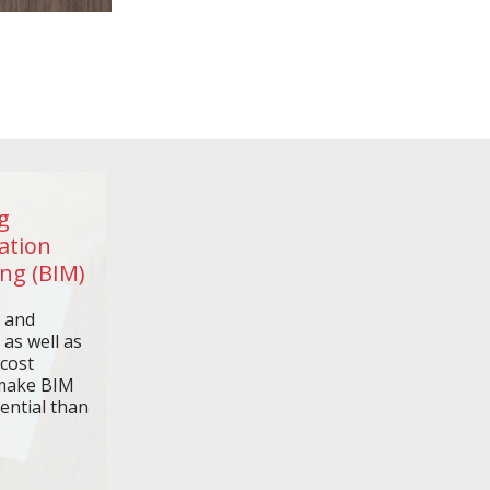
g
ation
ng (BIM)
n and
 as well as
 cost
make BIM
ential than