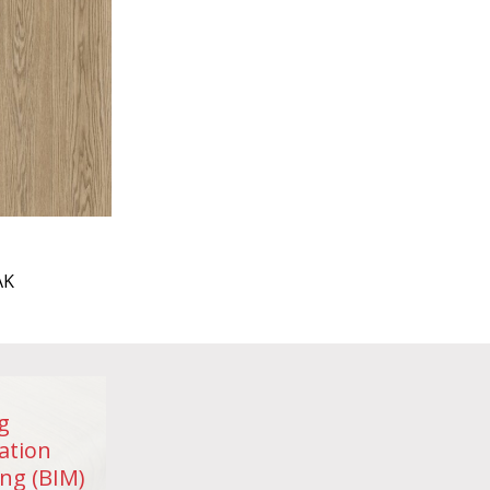
AK
g
ation
ng (BIM)