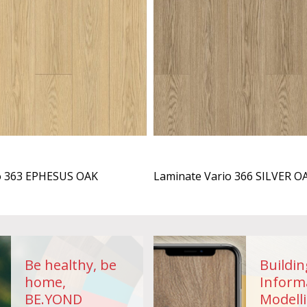
o 363 EPHESUS OAK
Laminate Vario 366 SILVER O
Be healthy, be
Buildin
home,
Inform
BE.YOND
Modelli