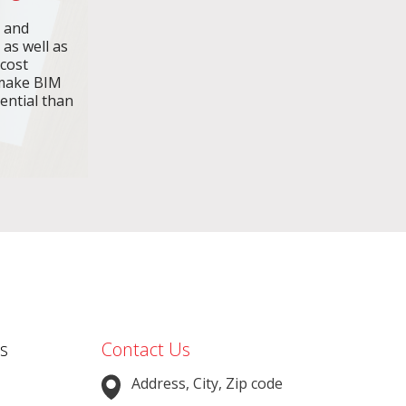
n and
 as well as
 cost
make BIM
ential than
s
Contact Us
Address, City, Zip code