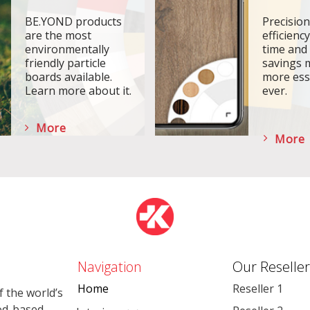
BE.YOND products
Precisio
are the most
efficiency
environmentally
time and
friendly particle
savings 
boards available.
more ess
Learn more about it.
ever.
More
More
Navigation
Our Reseller
Home
Reseller 1
 the world’s
od-based