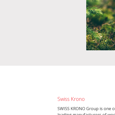
Swiss Krono
SWISS KRONO Group is one of
leading manufacturers of wo