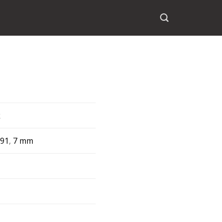
k
191
,
7 mm