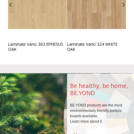
QUE
Laminate Vario 363 EPHESUS
Laminate Vario 324 WHITE
OAK
OAK
Be healthy, be home,
BE.YOND
BE.YOND products are the
most
environmentally
friendly particle
boards
available.
Learn more about it.